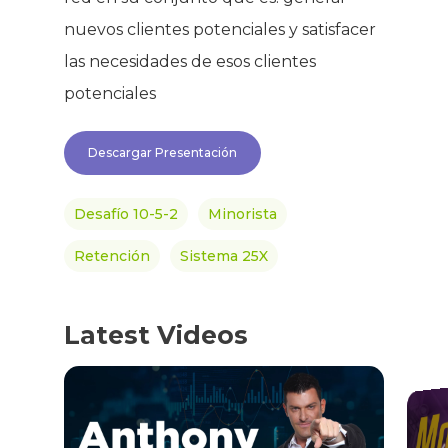
nuevos clientes potenciales y satisfacer
Success Stories
Hair & Skincare
CONTACT
las necesidades de esos clientes
Product Testimonia
Women’s Health
potenciales
SHOP NOW!
Careers
Kits & Packs
Descargar Presentación
MEMBER LOGIN
BECOME A MEMB
Desafío 10-5-2
Minorista
Retención
Sistema 25X
Latest Videos