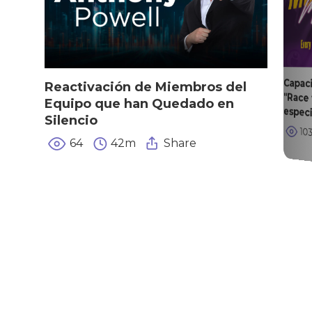
Capac
"Rac
Reactivación de Miembros del
Equipo que han Quedado en
espec
Silencio
10
64
42m
Share
|
|
|
Privacy Policy
Return Policy
Shipping Policy