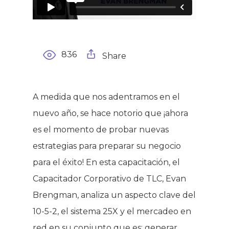
836
Share
A medida que nos adentramos en el
WELCOME
nuevo año, se hace notorio que ¡ahora
COMPANY
es el momento de probar nuevas
estrategias para preparar su negocio
PRODUCTS
About TLC
para el éxito! En esta capacitación, el
Capacitador Corporativo de TLC, Evan
Why TLC
Events
Weight Manageme
Brengman, analiza un aspecto clave del
Meet The Team
Full Body Nutrition
TIPS & TRE
10-5-2, el sistema 25X y el mercadeo en
Giving Back
red en su conjunto que es: generar
Energy & Fitness