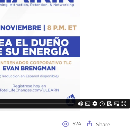
574
Share