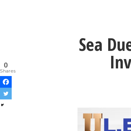
Sea Due
In
0
Shares