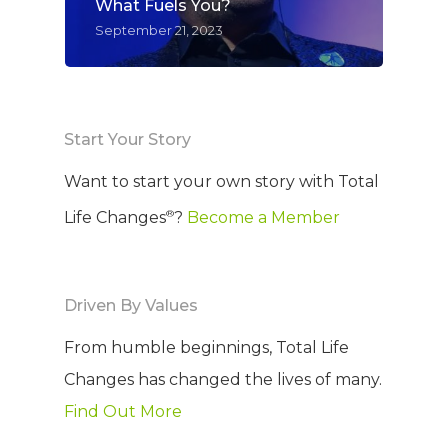
What Fuels You?
WELCOME
September 21, 2023
COMPANY
PRODUCTS
About TLC
Start Your Story
Why TLC
Events
Want to start your own story with Total
Weight Manageme
®
Life Changes
?
Become a Member
Meet The Team
Full Body Nutrition
TIPS & TRE
Giving Back
Energy & Fitness
Driven By Values
Success Stories
Hair & Skincare
CONTACT
From humble beginnings, Total Life
Product Testimonia
Women’s Health
Changes has changed the lives of many.
SHOP NOW!
Careers
Kits & Packs
Find Out More
MEMBER LOGIN