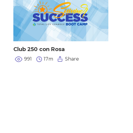
Club 250 con Rosa
991
17m
Share
e