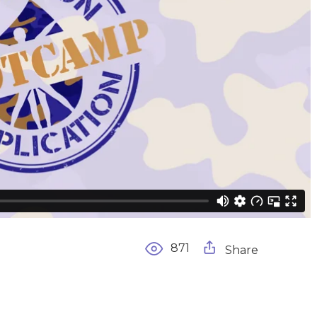
871
Share