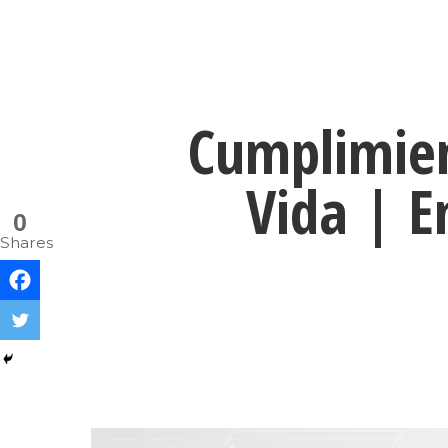
Cumplimien
Vida | E
0
Shares